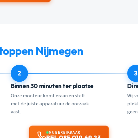
stoppen Nijmegen
2
3
Binnen 30 minuten ter plaatse
Dir
Onze monteur komt eraan en stelt
Wij 
met de juiste apparatuur de oorzaak
plekk
vast.
geen
NU BEREIKBAAR
BEL 085 019 69 23