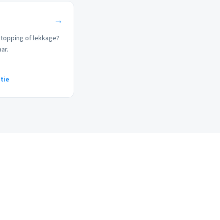
→
stopping of lekkage?
aar.
tie