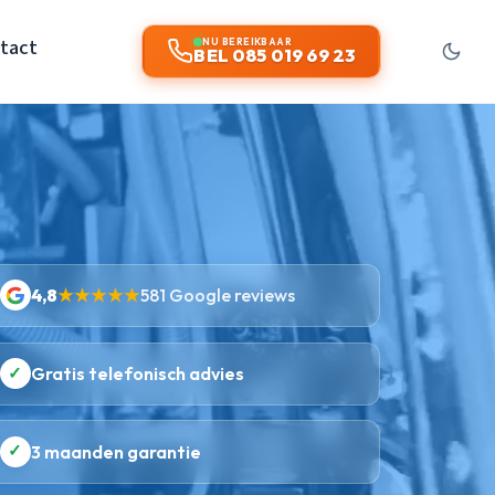
tact
NU BEREIKBAAR
BEL 085 019 69 23
4,8
★★★★★
581 Google reviews
✓
Gratis telefonisch advies
✓
3 maanden garantie