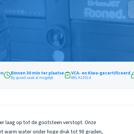
en
Binnen 30 min ter plaatse
VCA- en Kiwa-gecertificeerd
Bij spoed vaak al mogelijk
BRL K10014
ver laag op tot de gootsteen verstopt. Onze
met warm water onder hoge druk tot 90 graden,