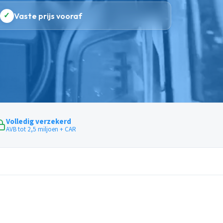
✓
Vaste prijs vooraf
Volledig verzekerd
AVB tot 2,5 miljoen + CAR