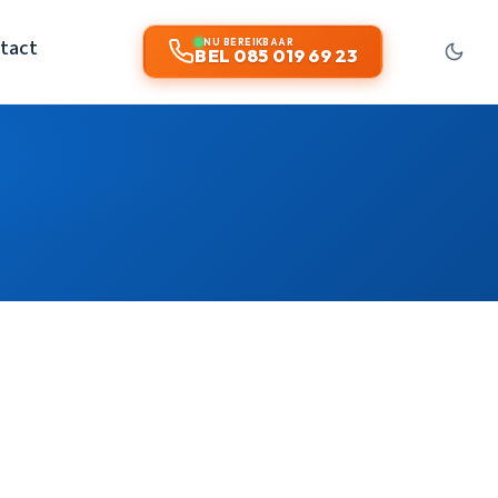
tact
NU BEREIKBAAR
BEL 085 019 69 23