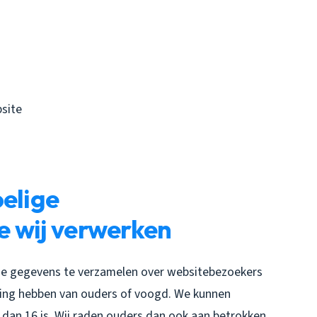
site
oelige
e wij verwerken
ntie gegevens te verzamelen over websitebezoekers
mming hebben van ouders of voogd. We kunnen
 dan 16 is. Wij raden ouders dan ook aan betrokken